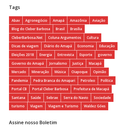
Tags
Abav
Agronegócio
Amapá
Amazônia
Aviação
Blog do Cleber Barbosa
Brasil
Brasília
CleberBarbosa.Net
Coluna Argumentos
Cultura
Dicas de viagem
Diário do Amapá
Economia
Educação
Eleições 2018
Energia
Entrevista
Esporte
governo
Governo do Amapá
Jornalismo
Justiça
Macapá
Mercado
Mineração
Música
Oiapoque
Opinião
Pandemia
Pedra Branca do Amapari
Petroleo
Política
Portal CB
Portal Cleber Barbosa
Prefeitura de Macapá
Santana
Saúde
Sebrae
Serra do Navio
Sociedade
turismo
Viagem
Viagem e Turismo
Waldez Góes
Assine nosso Boletim