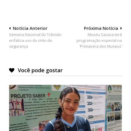
Navegação
Notícia Anterior
Próxima Notícia
Semana Nacional do Trânsito
Museu Sacaca terá
de
enfatiza uso do cinto de
programação especial na
Post
segurança
‘Primavera dos Museus’
Você pode gostar