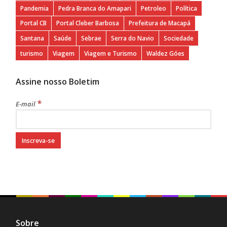
Pandemia
Pedra Branca do Amapari
Petroleo
Política
Portal CB
Portal Cleber Barbosa
Prefeitura de Macapá
Santana
Saúde
Sebrae
Serra do Navio
Sociedade
turismo
Viagem
Viagem e Turismo
Waldez Góes
Assine nosso Boletim
*
E-mail
Sobre