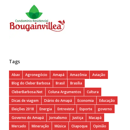
Tags
Abav
Agronegócio
Amapá
Amazônia
Aviação
Blog do Cleber Barbosa
Brasil
Brasília
CleberBarbosa.Net
Coluna Argumentos
Cultura
Dicas de viagem
Diário do Amapá
Economia
Educação
Eleições 2018
Energia
Entrevista
Esporte
governo
Governo do Amapá
Jornalismo
Justiça
Macapá
Mercado
Mineração
Música
Oiapoque
Opinião