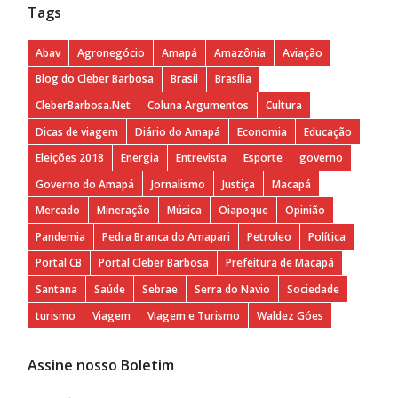
Tags
Abav
Agronegócio
Amapá
Amazônia
Aviação
Blog do Cleber Barbosa
Brasil
Brasília
CleberBarbosa.Net
Coluna Argumentos
Cultura
Dicas de viagem
Diário do Amapá
Economia
Educação
Eleições 2018
Energia
Entrevista
Esporte
governo
Governo do Amapá
Jornalismo
Justiça
Macapá
Mercado
Mineração
Música
Oiapoque
Opinião
Pandemia
Pedra Branca do Amapari
Petroleo
Política
Portal CB
Portal Cleber Barbosa
Prefeitura de Macapá
Santana
Saúde
Sebrae
Serra do Navio
Sociedade
turismo
Viagem
Viagem e Turismo
Waldez Góes
Assine nosso Boletim