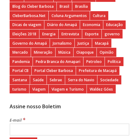
Blog do Cleber Barbosa
Brasil
Brasília
CleberBarbosa.Net
Coluna Argumentos
Cultura
Dicas de viagem
Diário do Amapá
Economia
Educação
Eleições 2018
Energia
Entrevista
Esporte
governo
Governo do Amapá
Jornalismo
Justiça
Macapá
Mercado
Mineração
Música
Oiapoque
Opinião
Pandemia
Pedra Branca do Amapari
Petroleo
Política
Portal CB
Portal Cleber Barbosa
Prefeitura de Macapá
Santana
Saúde
Sebrae
Serra do Navio
Sociedade
turismo
Viagem
Viagem e Turismo
Waldez Góes
Assine nosso Boletim
*
E-mail