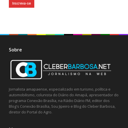
Sobre
Jornalista amapaense, especializado em turismo, política e
automobilismo, colunista do Diário do Amapá, apresentador do
programa Conexão Brasília, na Rádio Diário FM, editor dos
Blog's Conexão Brasília, Sou Jipeiro e Blog do Cleber Barbosa,
diretor do Portal do Agro.