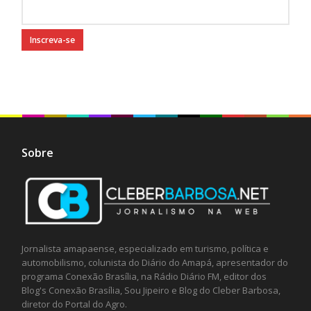
Sobre
Jornalista amapaense, especializado em turismo, política e
automobilismo, colunista do Diário do Amapá, apresentador do
programa Conexão Brasília, na Rádio Diário FM, editor dos
Blog's Conexão Brasília, Sou Jipeiro e Blog do Cleber Barbosa,
diretor do Portal do Agro.