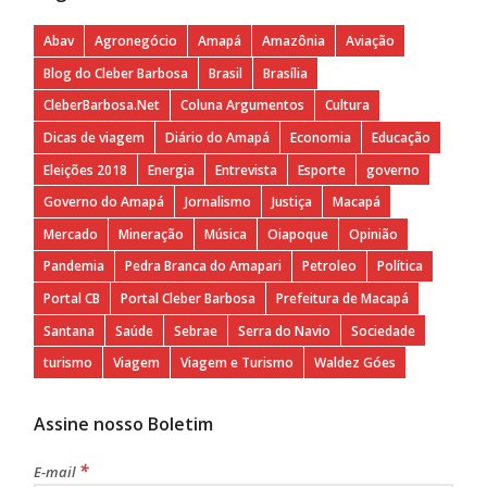
Abav
Agronegócio
Amapá
Amazônia
Aviação
Blog do Cleber Barbosa
Brasil
Brasília
CleberBarbosa.Net
Coluna Argumentos
Cultura
Dicas de viagem
Diário do Amapá
Economia
Educação
Eleições 2018
Energia
Entrevista
Esporte
governo
Governo do Amapá
Jornalismo
Justiça
Macapá
Mercado
Mineração
Música
Oiapoque
Opinião
Pandemia
Pedra Branca do Amapari
Petroleo
Política
Portal CB
Portal Cleber Barbosa
Prefeitura de Macapá
Santana
Saúde
Sebrae
Serra do Navio
Sociedade
turismo
Viagem
Viagem e Turismo
Waldez Góes
Assine nosso Boletim
*
E-mail