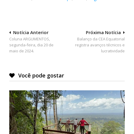
Navegação
Notícia Anterior
Próxima Notícia
Coluna ARGUMENTOS,
Balanço da CEA Equatorial
de
segunda-feira, dia 20 de
registra avanços técnicos e
Post
maio de 2024.
lucratividade
Você pode gostar