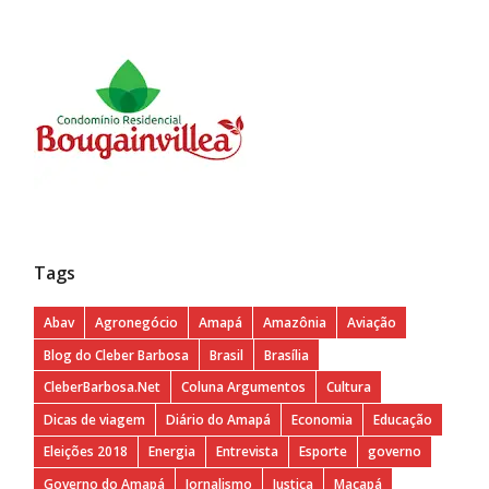
Tags
Abav
Agronegócio
Amapá
Amazônia
Aviação
Blog do Cleber Barbosa
Brasil
Brasília
CleberBarbosa.Net
Coluna Argumentos
Cultura
Dicas de viagem
Diário do Amapá
Economia
Educação
Eleições 2018
Energia
Entrevista
Esporte
governo
Governo do Amapá
Jornalismo
Justiça
Macapá