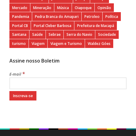
Mercado
Mineração
Música
Oiapoque
Opinião
Pandemia
Pedra Branca do Amapari
Petroleo
Política
Portal CB
Portal Cleber Barbosa
Prefeitura de Macapá
Santana
Saúde
Sebrae
Serra do Navio
Sociedade
turismo
Viagem
Viagem e Turismo
Waldez Góes
Assine nosso Boletim
*
E-mail