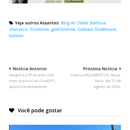
Veja outros Assuntos:
Blog do Cleber Barbosa
,
churrasco
,
Economia
,
gastronomia
,
Outback Steakhouse
,
turismo
Navegação
Notícia Anterior
Próxima Notícia
Amapá é o 8º do país com
Coluna ARGUMENTOS, terça-
de
mais acessos ao ChatGPT,
feira, dia 12 de
Post
aponta levantamento
agosto de 2025.
Você pode gostar