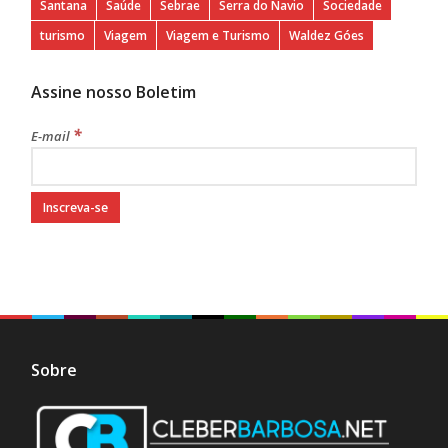
Santana
Saúde
Sebrae
Serra do Navio
Sociedade
turismo
Viagem
Viagem e Turismo
Waldez Góes
Assine nosso Boletim
*
E-mail
Sobre