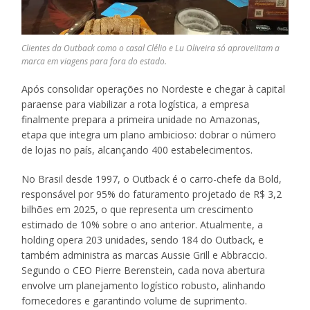
Clientes da Outback como o casal Clélio e Lu Oliveira só aproveiitam a
marca em viagens para fora do estado.
Após consolidar operações no Nordeste e chegar à capital
paraense para viabilizar a rota logística, a empresa
finalmente prepara a primeira unidade no Amazonas,
etapa que integra um plano ambicioso: dobrar o número
de lojas no país, alcançando 400 estabelecimentos.
No Brasil desde 1997, o Outback é o carro-chefe da Bold,
responsável por 95% do faturamento projetado de R$ 3,2
bilhões em 2025, o que representa um crescimento
estimado de 10% sobre o ano anterior. Atualmente, a
holding opera 203 unidades, sendo 184 do Outback, e
também administra as marcas Aussie Grill e Abbraccio.
Segundo o CEO Pierre Berenstein, cada nova abertura
envolve um planejamento logístico robusto, alinhando
fornecedores e garantindo volume de suprimento.