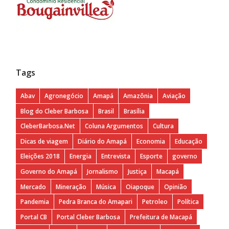
Tags
Abav
Agronegócio
Amapá
Amazônia
Aviação
Blog do Cleber Barbosa
Brasil
Brasília
CleberBarbosa.Net
Coluna Argumentos
Cultura
Dicas de viagem
Diário do Amapá
Economia
Educação
Eleições 2018
Energia
Entrevista
Esporte
governo
Governo do Amapá
Jornalismo
Justiça
Macapá
Mercado
Mineração
Música
Oiapoque
Opinião
Pandemia
Pedra Branca do Amapari
Petroleo
Política
Portal CB
Portal Cleber Barbosa
Prefeitura de Macapá