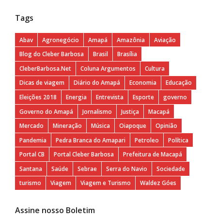
Tags
Abav
Agronegócio
Amapá
Amazônia
Aviação
Blog do Cleber Barbosa
Brasil
Brasília
CleberBarbosa.Net
Coluna Argumentos
Cultura
Dicas de viagem
Diário do Amapá
Economia
Educação
Eleições 2018
Energia
Entrevista
Esporte
governo
Governo do Amapá
Jornalismo
Justiça
Macapá
Mercado
Mineração
Música
Oiapoque
Opinião
Pandemia
Pedra Branca do Amapari
Petroleo
Política
Portal CB
Portal Cleber Barbosa
Prefeitura de Macapá
Santana
Saúde
Sebrae
Serra do Navio
Sociedade
turismo
Viagem
Viagem e Turismo
Waldez Góes
Assine nosso Boletim