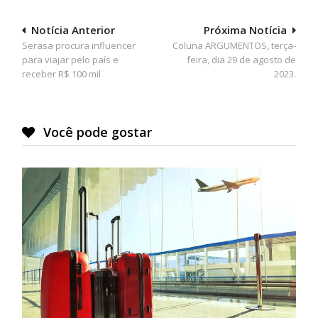
Navegação
Notícia Anterior
Próxima Notícia
Serasa procura influencer
Coluna ARGUMENTOS, terça-
de
para viajar pelo país e
feira, dia 29 de agosto de
Post
receber R$ 100 mil
2023.
Você pode gostar