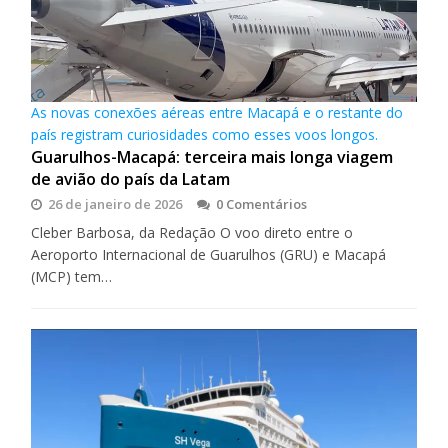
As novas conexões aéreas entre Macapá e o restante do
país registram curiosidades como esses voos longos.
Guarulhos-Macapá: terceira mais longa viagem
de avião do país da Latam
26 de janeiro de 2026
0 Comentários
Cleber Barbosa, da Redação O voo direto entre o
Aeroporto Internacional de Guarulhos (GRU) e Macapá
(MCP) tem…