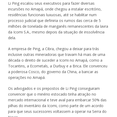
Li Ping escalou seus executivos para fazer diversas
incursões no Amapá, onde chegou a instalar escritório,
residências funcionais luxuosas, até se habilitar num
processo judicial que definiria os rumos das cerca de 5
milhões de tonelada de manganês remanescentes da lavra
da Icomi S.A., mesmo depois da situação de inssolvência
dela.
A empresa de Ping, a Cibra, chegou a deixar para trás
inclusive outras mineradoras que travam há mais de uma
década o direito de suceder a Icomi no Amapá, como a
Tocantins, a Ecometals, a Durbuy e a Brica. Ele convenceu
a poderosa Cosco, do governo da China, a bancar as
operações no Amapá.
Os advogados e os prepostos de Li Ping conseguiram
convencer que o minério estocado tinha atração no
mercado internacional e teve aval para embarcar 50% das
pilhas do inventário da Icomi, como parte de um acordo
para que seus sucessores voltassem a operar na Serra do