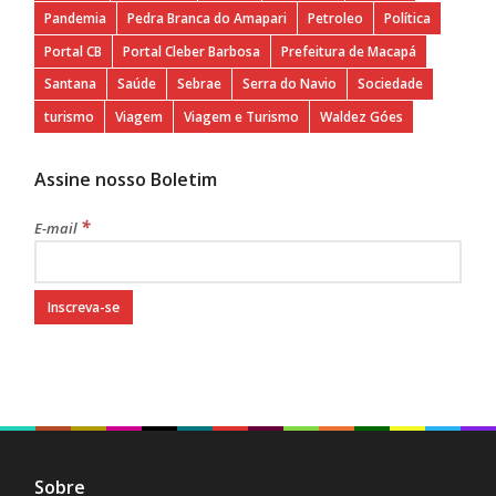
Pandemia
Pedra Branca do Amapari
Petroleo
Política
Portal CB
Portal Cleber Barbosa
Prefeitura de Macapá
Santana
Saúde
Sebrae
Serra do Navio
Sociedade
turismo
Viagem
Viagem e Turismo
Waldez Góes
Assine nosso Boletim
*
E-mail
Sobre