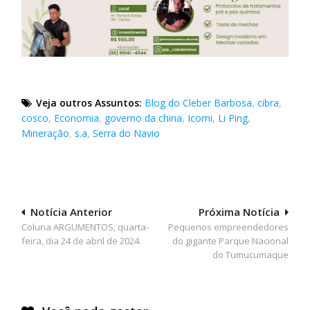
Veja outros Assuntos:
Blog do Cleber Barbosa
,
cibra
,
cosco
,
Economia
,
governo da china
,
Icomi
,
Li Ping
,
Mineração
,
s.a
,
Serra do Navio
Navegação
Notícia Anterior
Próxima Notícia
Coluna ARGUMENTOS, quarta-
Pequenos empreendedores
de
feira, dia 24 de abril de 2024.
do gigante Parque Nacional
Post
do Tumucumaque