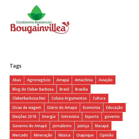
Tags
Abav
Agronegócio
Amapá
Amazônia
Aviação
Blog do Cleber Barbosa
Brasil
Brasília
CleberBarbosa.Net
Coluna Argumentos
Cultura
Dicas de viagem
Diário do Amapá
Economia
Educação
Eleições 2018
Energia
Entrevista
Esporte
governo
Governo do Amapá
Jornalismo
Justiça
Macapá
Mercado
Mineração
Música
Oiapoque
Opinião