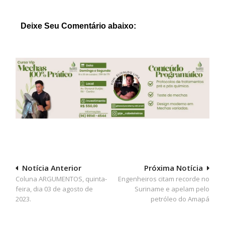
Deixe Seu Comentário abaixo:
Navegação
Notícia Anterior
Próxima Notícia
Coluna ARGUMENTOS, quinta-
Engenheiros citam recorde no
de
feira, dia 03 de agosto de
Suriname e apelam pelo
Post
2023.
petróleo do Amapá