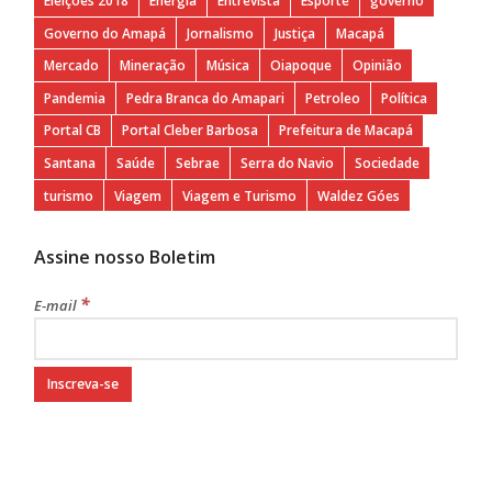
Eleições 2018
Energia
Entrevista
Esporte
governo
Governo do Amapá
Jornalismo
Justiça
Macapá
Mercado
Mineração
Música
Oiapoque
Opinião
Pandemia
Pedra Branca do Amapari
Petroleo
Política
Portal CB
Portal Cleber Barbosa
Prefeitura de Macapá
Santana
Saúde
Sebrae
Serra do Navio
Sociedade
turismo
Viagem
Viagem e Turismo
Waldez Góes
Assine nosso Boletim
*
E-mail