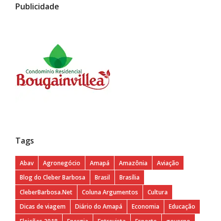
Publicidade
Tags
Abav
Agronegócio
Amapá
Amazônia
Aviação
Blog do Cleber Barbosa
Brasil
Brasília
CleberBarbosa.Net
Coluna Argumentos
Cultura
Dicas de viagem
Diário do Amapá
Economia
Educação