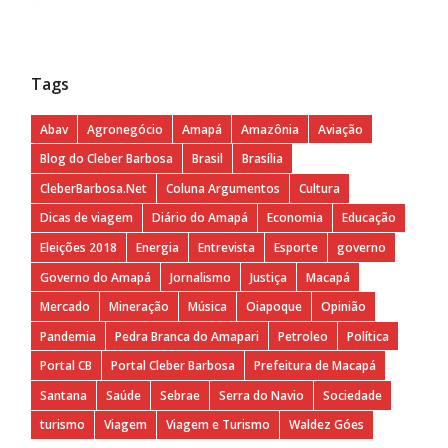
Tags
Abav
Agronegócio
Amapá
Amazônia
Aviação
Blog do Cleber Barbosa
Brasil
Brasília
CleberBarbosa.Net
Coluna Argumentos
Cultura
Dicas de viagem
Diário do Amapá
Economia
Educação
Eleições 2018
Energia
Entrevista
Esporte
governo
Governo do Amapá
Jornalismo
Justiça
Macapá
Mercado
Mineração
Música
Oiapoque
Opinião
Pandemia
Pedra Branca do Amapari
Petroleo
Política
Portal CB
Portal Cleber Barbosa
Prefeitura de Macapá
Santana
Saúde
Sebrae
Serra do Navio
Sociedade
turismo
Viagem
Viagem e Turismo
Waldez Góes