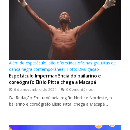
Além do espetáculo, são oferecidas oficinas gratuitas de
dança negra contemporânea| Foto: Divulgação
Espetáculo Impermanência do bailarino e
coreógrafo Elísio Pitta chega a Macapá
6 de novembro de 2024
0 Comentários
Da Redação Em turnê pela região Norte e Nordeste, o
bailarino e coreógrafo Elísio Pitta, chega a Macapá…