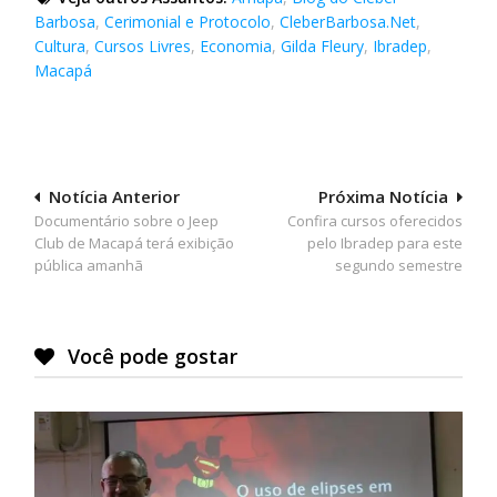
Barbosa
,
Cerimonial e Protocolo
,
CleberBarbosa.Net
,
Cultura
,
Cursos Livres
,
Economia
,
Gilda Fleury
,
Ibradep
,
Macapá
Navegação
Notícia Anterior
Próxima Notícia
Documentário sobre o Jeep
Confira cursos oferecidos
de
Club de Macapá terá exibição
pelo Ibradep para este
Post
pública amanhã
segundo semestre
Você pode gostar