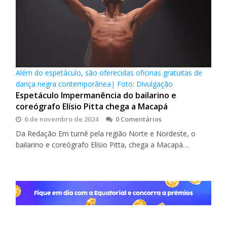
Além do espetáculo, são oferecidas oficinas gratuitas de
dança negra contemporânea| Foto: Divulgação
Espetáculo Impermanência do bailarino e
coreógrafo Elísio Pitta chega a Macapá
6 de novembro de 2024
0 Comentários
Da Redação Em turnê pela região Norte e Nordeste, o
bailarino e coreógrafo Elísio Pitta, chega a Macapá…