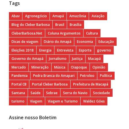
Tags
Abav
Agronegócio
Amapá
Amazônia
Aviação
Blog do Cleber Barbosa
Brasil
Brasília
CleberBarbosa.Net
Coluna Argumentos
Cultura
Dicas de viagem
Diário do Amapá
Economia
Educação
Eleições 2018
Energia
Entrevista
Esporte
governo
Governo do Amapá
Jornalismo
Justiça
Macapá
Mercado
Mineração
Música
Oiapoque
Opinião
Pandemia
Pedra Branca do Amapari
Petroleo
Política
Portal CB
Portal Cleber Barbosa
Prefeitura de Macapá
Santana
Saúde
Sebrae
Serra do Navio
Sociedade
turismo
Viagem
Viagem e Turismo
Waldez Góes
Assine nosso Boletim