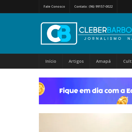
Fale Conosco
Contato: (96) 99157-0022
Início
Artigos
Amapá
Cul