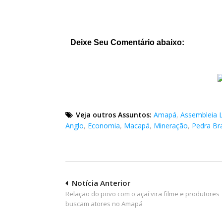
Deixe Seu Comentário abaixo:
Veja outros Assuntos:
Amapá
,
Assembleia L
Anglo
,
Economia
,
Macapá
,
Mineração
,
Pedra Br
Navegação
Notícia Anterior
Relação do povo com o açaí vira filme e produtores
de
buscam atores no Amapá
Post