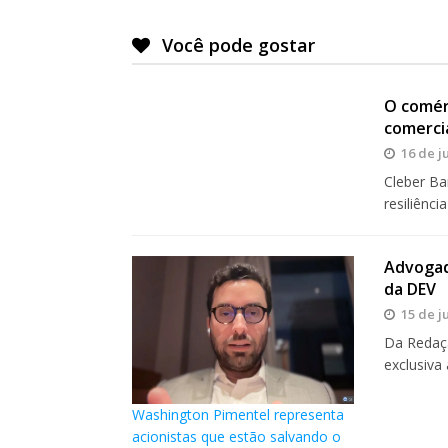
Você pode gostar
O comér
comerciá
16 de j
Cleber Ba
resiliênci
Advogad
da DEV
15 de j
Da Redaçã
exclusiva
Washington Pimentel representa
acionistas que estão salvando o