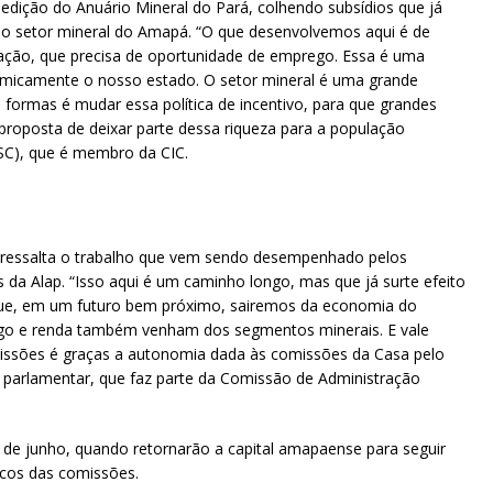
ª edição do Anuário Mineral do Pará, colhendo subsídios que já
do setor mineral do Amapá. “O que desenvolvemos aqui é de
ação, que precisa de oportunidade de emprego. Essa é uma
micamente o nosso estado. O setor mineral é uma grande
 formas é mudar essa política de incentivo, para que grandes
roposta de deixar parte dessa riqueza para a população
SC), que é membro da CIC.
s ressalta o trabalho que vem sendo desempenhado pelos
a Alap. “Isso aqui é um caminho longo, mas que já surte efeito
que, em um futuro bem próximo, sairemos da economia do
go e renda também venham dos segmentos minerais. E vale
omissões é graças a autonomia dada às comissões da Casa pelo
 parlamentar, que faz parte da Comissão de Administração
de junho, quando retornarão a capital amapaense para seguir
cos das comissões.