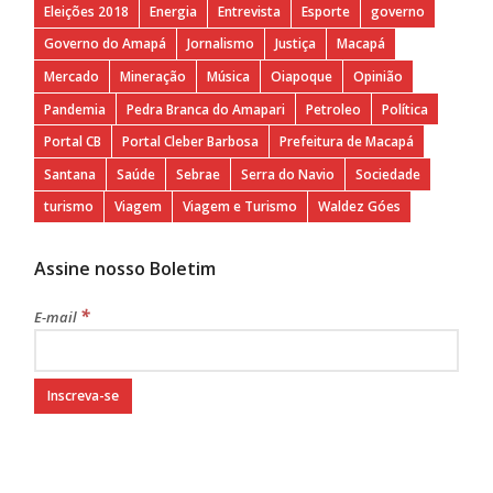
Eleições 2018
Energia
Entrevista
Esporte
governo
Governo do Amapá
Jornalismo
Justiça
Macapá
Mercado
Mineração
Música
Oiapoque
Opinião
Pandemia
Pedra Branca do Amapari
Petroleo
Política
Portal CB
Portal Cleber Barbosa
Prefeitura de Macapá
Santana
Saúde
Sebrae
Serra do Navio
Sociedade
turismo
Viagem
Viagem e Turismo
Waldez Góes
Assine nosso Boletim
*
E-mail