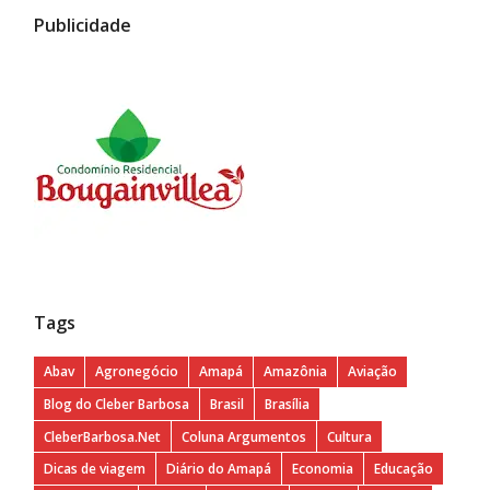
Publicidade
Tags
Abav
Agronegócio
Amapá
Amazônia
Aviação
Blog do Cleber Barbosa
Brasil
Brasília
CleberBarbosa.Net
Coluna Argumentos
Cultura
Dicas de viagem
Diário do Amapá
Economia
Educação