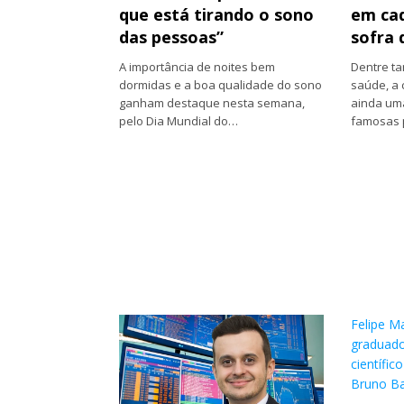
que está tirando o sono
em cad
das pessoas”
sofra 
A importância de noites bem
Dentre t
dormidas e a boa qualidade do sono
saúde, a
ganham destaque nesta semana,
ainda uma
pelo Dia Mundial do…
famosas 
Felipe M
graduado
científic
Bruno B