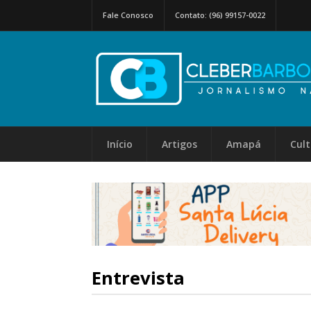
Fale Conosco
Contato: (96) 99157-0022
Início
Artigos
Amapá
Cul
Entrevista