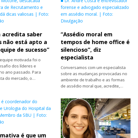
 Motone, destacada
■ Dr. André Costa é entrevistador
ra de Recrutamento e
forense e advogado especializado
dá dicas valiosas | Foto:
em assédio moral. | Foto:
ão
Divulgação
acredita saber
“Assédio moral em
 não está apto a
tempos de home office é
equipe de sucesso”
silencioso”, diz
especialista
equipe motivada foi o
safio dos líderes e
Conversamos com um especialista
 no ano passado. Para
sobre as mudanças provocadas no
sta do mercado, o…
ambiente de trabalho e as formas
de assédio moral que, acredite,…
o é coordenador do
e Urologia do Hospital da
Membro da SBU | Foto:
ão
imativa é que um