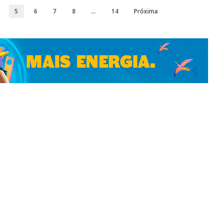
5
6
7
8
…
14
Próxima