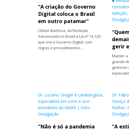
■ Renata
“A criação do Governo
consulto
Digital coloca o Brasil
Seleção, 
Divulgaç
em outro patamar”
Cleber Barbosa, da Redação
“Quem 
Sancionada no Brasil a Lei nº 14.129,
demais
que cria o Governo Digital, com
gerir 
regras e procedimentos…
Manter a 
grande de
gestores
especiali
Dr. Luciano Drager é cardiologista,
Dr. Fábi
especialista em sono e vice-
Serviço d
presidente da ABMS | Foto:
Mulher, 
Divulgação
Divulgaç
“Não é só a pandemia
“A est