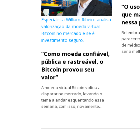
“O uso
que ma
Especialista William Ribeiro analisa
nessa 
valorização da moeda virtual
Relembra
Bitcoin no mercado e se é
parecer 
investimento seguro.
de médic
ser a me
“Como moeda confiável,
pública e rastreável, o
Bitcoin provou seu
valor”
A moeda virtual Bitcoin voltou a
disparar no mercado, levando o
tema a andar esquentando essa
semana, com isso, novamente…