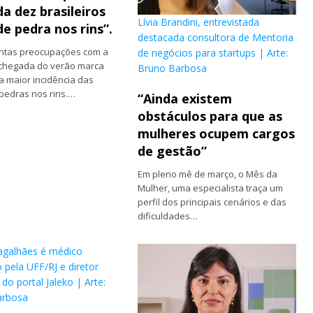
a dez brasileiros
Lívia Brandini, entrevistada
de pedra nos rins”.
destacada consultora de Mentoria
antas preocupações com a
de negócios para startups | Arte:
 chegada do verão marca
Bruno Barbosa
 maior incidência das
pedras nos rins.…
“Ainda existem
obstáculos para que as
mulheres ocupem cargos
de gestão”
Em pleno mê de março, o Mês da
Mulher, uma especialista traça um
perfil dos principais cenários e das
dificuldades…
agalhães é médico
 pela UFF/RJ e diretor
o do portal Jaleko | Arte:
arbosa