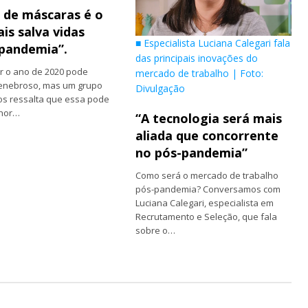
 de máscaras é o
is salva vidas
■ Especialista Luciana Calegari fala
pandemia”.
das principais inovações do
r o ano de 2020 pode
mercado de trabalho | Foto:
tenebroso, mas um grupo
Divulgação
os ressalta que essa pode
lhor…
“A tecnologia será mais
aliada que concorrente
no pós-pandemia”
Como será o mercado de trabalho
pós-pandemia? Conversamos com
Luciana Calegari, especialista em
Recrutamento e Seleção, que fala
sobre o…