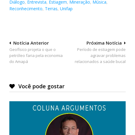
Diálogo
,
Entrevista
,
Estiagem
,
Mineração
,
Música
,
Reconhecimento
,
Terras
,
Unifap
Navegação
Notícia Anterior
Próxima Notícia
Geofísico projeta o que o
Período de estiagem pode
de
petróleo faria pela economia
agravar problemas
Post
do Amapá
relacionados a saúde bucal
Você pode gostar