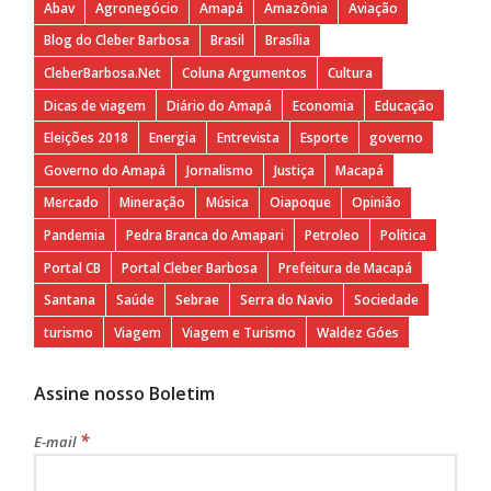
Abav
Agronegócio
Amapá
Amazônia
Aviação
Blog do Cleber Barbosa
Brasil
Brasília
CleberBarbosa.Net
Coluna Argumentos
Cultura
Dicas de viagem
Diário do Amapá
Economia
Educação
Eleições 2018
Energia
Entrevista
Esporte
governo
Governo do Amapá
Jornalismo
Justiça
Macapá
Mercado
Mineração
Música
Oiapoque
Opinião
Pandemia
Pedra Branca do Amapari
Petroleo
Política
Portal CB
Portal Cleber Barbosa
Prefeitura de Macapá
Santana
Saúde
Sebrae
Serra do Navio
Sociedade
turismo
Viagem
Viagem e Turismo
Waldez Góes
Assine nosso Boletim
*
E-mail