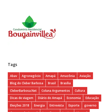
Tags
Abav
Agronegócio
Amapá
Amazônia
Aviação
Blog do Cleber Barbosa
Brasil
Brasília
CleberBarbosa.Net
Coluna Argumentos
Cultura
Dicas de viagem
Diário do Amapá
Economia
Educação
Eleições 2018
Energia
Entrevista
Esporte
governo