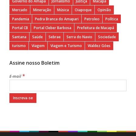
Governo do Amapá
Jornalismo
Justiça
Macapá
Mercado
Mineração
Música
Oiapoque
Opinião
Pandemia
Pedra Branca do Amapari
Petroleo
Política
Portal CB
Portal Cleber Barbosa
Prefeitura de Macapá
Santana
Saúde
Sebrae
Serra do Navio
Sociedade
turismo
Viagem
Viagem e Turismo
Waldez Góes
Assine nosso Boletim
*
E-mail