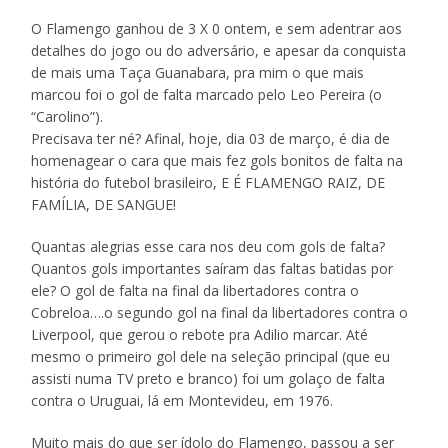
O Flamengo ganhou de 3 X 0 ontem, e sem adentrar aos
detalhes do jogo ou do adversário, e apesar da conquista
de mais uma Taça Guanabara, pra mim o que mais
marcou foi o gol de falta marcado pelo Leo Pereira (o
“Carolino”).
Precisava ter né? Afinal, hoje, dia 03 de março, é dia de
homenagear o cara que mais fez gols bonitos de falta na
história do futebol brasileiro, E É FLAMENGO RAIZ, DE
FAMÍLIA, DE SANGUE!
Quantas alegrias esse cara nos deu com gols de falta?
Quantos gols importantes saíram das faltas batidas por
ele? O gol de falta na final da libertadores contra o
Cobreloa….o segundo gol na final da libertadores contra o
Liverpool, que gerou o rebote pra Adilio marcar. Até
mesmo o primeiro gol dele na seleção principal (que eu
assisti numa TV preto e branco) foi um golaço de falta
contra o Uruguai, lá em Montevideu, em 1976.
Muito mais do que ser ídolo do Flamengo, passou a ser