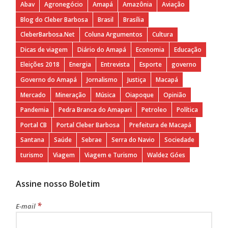
Abav
Agronegócio
Amapá
Amazônia
Aviação
Blog do Cleber Barbosa
Brasil
Brasília
CleberBarbosa.Net
Coluna Argumentos
Cultura
Dicas de viagem
Diário do Amapá
Economia
Educação
Eleições 2018
Energia
Entrevista
Esporte
governo
Governo do Amapá
Jornalismo
Justiça
Macapá
Mercado
Mineração
Música
Oiapoque
Opinião
Pandemia
Pedra Branca do Amapari
Petroleo
Política
Portal CB
Portal Cleber Barbosa
Prefeitura de Macapá
Santana
Saúde
Sebrae
Serra do Navio
Sociedade
turismo
Viagem
Viagem e Turismo
Waldez Góes
Assine nosso Boletim
*
E-mail