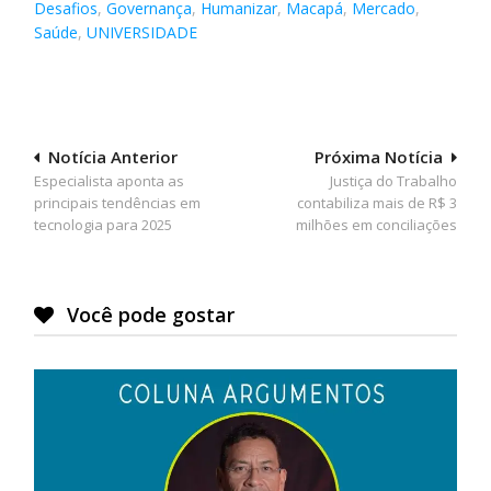
Desafios
,
Governança
,
Humanizar
,
Macapá
,
Mercado
,
Saúde
,
UNIVERSIDADE
Navegação
Notícia Anterior
Próxima Notícia
Especialista aponta as
Justiça do Trabalho
de
principais tendências em
contabiliza mais de R$ 3
Post
tecnologia para 2025
milhões em conciliações
Você pode gostar