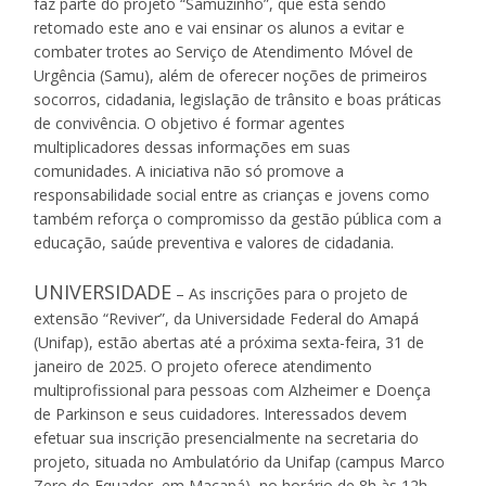
faz parte do projeto “Samuzinho”, que está sendo
retomado este ano e vai ensinar os alunos a evitar e
combater trotes ao Serviço de Atendimento Móvel de
Urgência (Samu), além de oferecer noções de primeiros
socorros, cidadania, legislação de trânsito e boas práticas
de convivência. O objetivo é formar agentes
multiplicadores dessas informações em suas
comunidades. A iniciativa não só promove a
responsabilidade social entre as crianças e jovens como
também reforça o compromisso da gestão pública com a
educação, saúde preventiva e valores de cidadania.
UNIVERSIDADE
– As inscrições para o projeto de
extensão “Reviver”, da Universidade Federal do Amapá
(Unifap), estão abertas até a próxima sexta-feira, 31 de
janeiro de 2025. O projeto oferece atendimento
multiprofissional para pessoas com Alzheimer e Doença
de Parkinson e seus cuidadores. Interessados devem
efetuar sua inscrição presencialmente na secretaria do
projeto, situada no Ambulatório da Unifap (campus Marco
Zero do Equador, em Macapá), no horário de 8h às 12h.