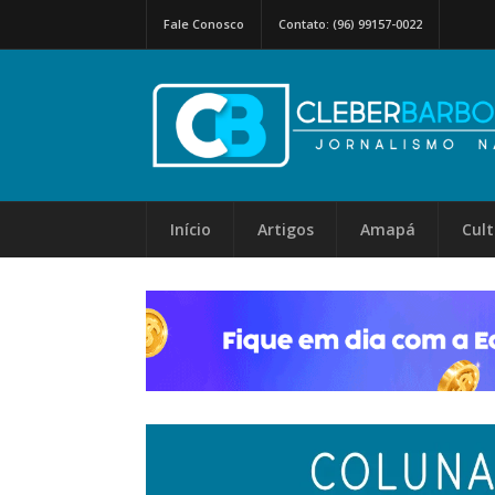
Fale Conosco
Contato: (96) 99157-0022
Início
Artigos
Amapá
Cul