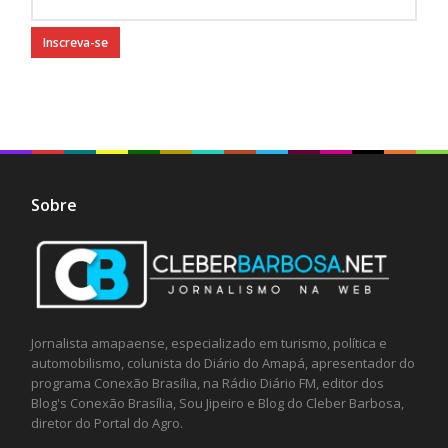
Sobre
Jornalista amapaense, especializado em turismo, política e
automobilismo, colunista do Diário do Amapá, apresentador do
programa Conexão Brasília, na Rádio Diário FM, editor dos
Blog's Conexão Brasília, Sou Jipeiro e Blog do Cleber Barbosa,
diretor do Portal do Agro.