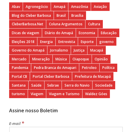
Abav
Agronegócio
Amapá
Amazônia
Aviação
Blog do Cleber Barbosa
Brasil
Brasília
CleberBarbosa.Net
Coluna Argumentos
Cultura
Dicas de viagem
Diário do Amapá
Economia
Educação
Eleições 2018
Energia
Entrevista
Esporte
governo
Governo do Amapá
Jornalismo
Justiça
Macapá
Mercado
Mineração
Música
Oiapoque
Opinião
Pandemia
Pedra Branca do Amapari
Petroleo
Política
Portal CB
Portal Cleber Barbosa
Prefeitura de Macapá
Santana
Saúde
Sebrae
Serra do Navio
Sociedade
turismo
Viagem
Viagem e Turismo
Waldez Góes
Assine nosso Boletim
*
E-mail