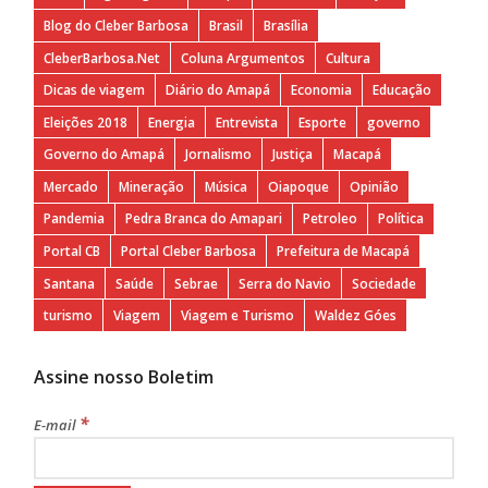
Blog do Cleber Barbosa
Brasil
Brasília
CleberBarbosa.Net
Coluna Argumentos
Cultura
Dicas de viagem
Diário do Amapá
Economia
Educação
Eleições 2018
Energia
Entrevista
Esporte
governo
Governo do Amapá
Jornalismo
Justiça
Macapá
Mercado
Mineração
Música
Oiapoque
Opinião
Pandemia
Pedra Branca do Amapari
Petroleo
Política
Portal CB
Portal Cleber Barbosa
Prefeitura de Macapá
Santana
Saúde
Sebrae
Serra do Navio
Sociedade
turismo
Viagem
Viagem e Turismo
Waldez Góes
Assine nosso Boletim
*
E-mail