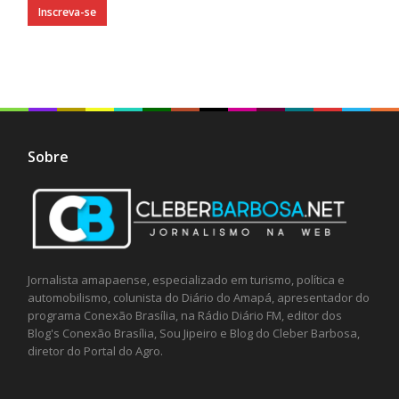
Sobre
Jornalista amapaense, especializado em turismo, política e
automobilismo, colunista do Diário do Amapá, apresentador do
programa Conexão Brasília, na Rádio Diário FM, editor dos
Blog's Conexão Brasília, Sou Jipeiro e Blog do Cleber Barbosa,
diretor do Portal do Agro.