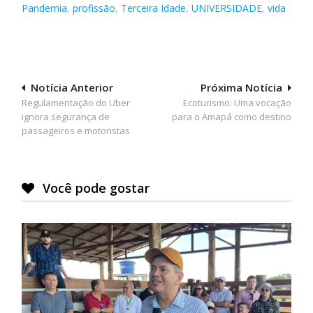
Pandemia
,
profissão
,
Terceira Idade
,
UNIVERSIDADE
,
vida
Navegação
Notícia Anterior
Próxima Notícia
Regulamentação do Uber
Ecoturismo: Uma vocação
de
ignora segurança de
para o Amapá como destino
Post
passageiros e motoristas
Você pode gostar