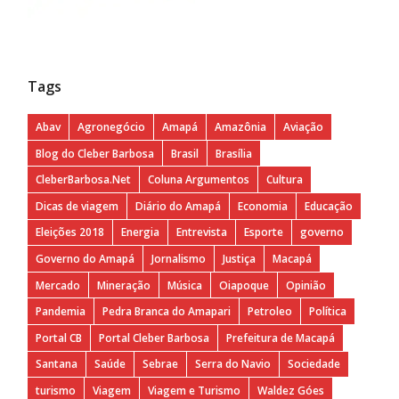
Tags
Abav
Agronegócio
Amapá
Amazônia
Aviação
Blog do Cleber Barbosa
Brasil
Brasília
CleberBarbosa.Net
Coluna Argumentos
Cultura
Dicas de viagem
Diário do Amapá
Economia
Educação
Eleições 2018
Energia
Entrevista
Esporte
governo
Governo do Amapá
Jornalismo
Justiça
Macapá
Mercado
Mineração
Música
Oiapoque
Opinião
Pandemia
Pedra Branca do Amapari
Petroleo
Política
Portal CB
Portal Cleber Barbosa
Prefeitura de Macapá
Santana
Saúde
Sebrae
Serra do Navio
Sociedade
turismo
Viagem
Viagem e Turismo
Waldez Góes