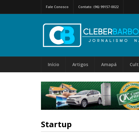
Fale Conosco
Contato: (96) 99157-0022
Início
Artigos
Amapá
Cul
Startup