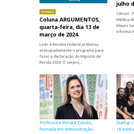
julho 
OPINIÃO
Câncer P
Coluna ARGUMENTOS,
Médica do
Mauro Sec
quarta-feira, dia 13 de
informa t
março de 2024.
Leão A Receita Federal já liberou
antecipadamente o programa para
fazer a declaração do Imposto de
Renda 2024. O Serpro,…
Professora Renata Zanuto,
Startup
formada em Administração,
18 instit