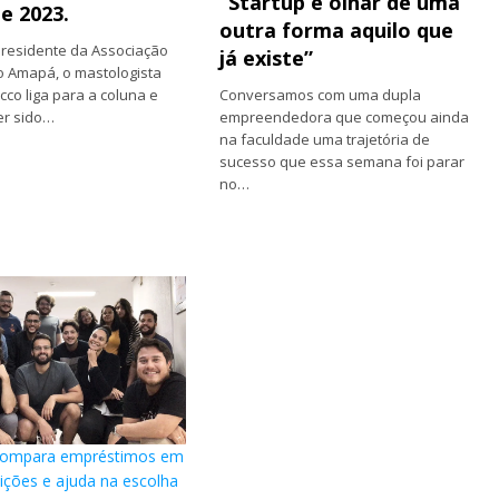
“Startup é olhar de uma
de 2023.
outra forma aquilo que
residente da Associação
já existe”
 Amapá, o mastologista
co liga para a coluna e
Conversamos com uma dupla
er sido…
empreendedora que começou ainda
na faculdade uma trajetória de
sucesso que essa semana foi parar
no…
 compara empréstimos em
uições e ajuda na escolha