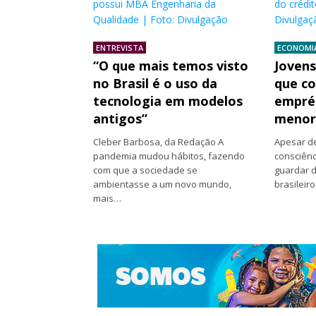
possui MBA Engenharia da
do crédi
Qualidade | Foto: Divulgação
Divulgaç
ENTREVISTA
ECONOMI
“O que mais temos visto
Jovens
no Brasil é o uso da
que c
tecnologia em modelos
empré
antigos”
menor
Cleber Barbosa, da Redação A
Apesar d
pandemia mudou hábitos, fazendo
consciênc
com que a sociedade se
guardar d
ambientasse a um novo mundo,
brasilei
mais…