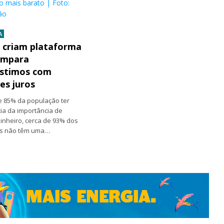
to mais barato | Foto:
ão
A
 criam plataforma
ompara
stimos com
es juros
e 85% da população ter
ia da importância de
inheiro, cerca de 93% dos
ros não têm uma…