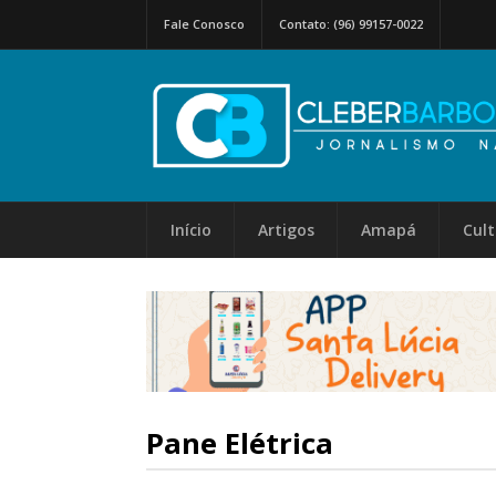
Fale Conosco
Contato: (96) 99157-0022
Início
Artigos
Amapá
Cul
Pane Elétrica