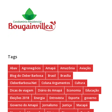
Tags
Abav
Agronegócio
Amapá
Amazônia
Aviação
Blog do Cleber Barbosa
Brasil
Brasília
CleberBarbosa.Net
Coluna Argumentos
Cultura
Dicas de viagem
Diário do Amapá
Economia
Educação
Eleições 2018
Energia
Entrevista
Esporte
governo
Governo do Amapá
Jornalismo
Justiça
Macapá