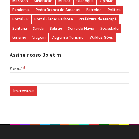
Mercado
Mineração
Música
Oiapoque
Opinião
Pandemia
Pedra Branca do Amapari
Petroleo
Política
Portal CB
Portal Cleber Barbosa
Prefeitura de Macapá
Santana
Saúde
Sebrae
Serra do Navio
Sociedade
turismo
Viagem
Viagem e Turismo
Waldez Góes
Assine nosso Boletim
*
E-mail