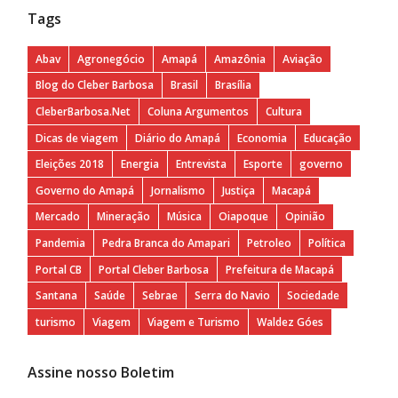
Tags
Abav
Agronegócio
Amapá
Amazônia
Aviação
Blog do Cleber Barbosa
Brasil
Brasília
CleberBarbosa.Net
Coluna Argumentos
Cultura
Dicas de viagem
Diário do Amapá
Economia
Educação
Eleições 2018
Energia
Entrevista
Esporte
governo
Governo do Amapá
Jornalismo
Justiça
Macapá
Mercado
Mineração
Música
Oiapoque
Opinião
Pandemia
Pedra Branca do Amapari
Petroleo
Política
Portal CB
Portal Cleber Barbosa
Prefeitura de Macapá
Santana
Saúde
Sebrae
Serra do Navio
Sociedade
turismo
Viagem
Viagem e Turismo
Waldez Góes
Assine nosso Boletim