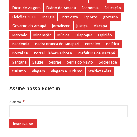
Dicas de viagem
Diário do Amapá
Economia
Educação
Eleições 2018
Energia
Entrevista
Esporte
governo
Governo do Amapá
Jornalismo
Justiça
Macapá
Mercado
Mineração
Música
Oiapoque
Opinião
Pandemia
Pedra Branca do Amapari
Petroleo
Política
Portal CB
Portal Cleber Barbosa
Prefeitura de Macapá
Santana
Saúde
Sebrae
Serra do Navio
Sociedade
turismo
Viagem
Viagem e Turismo
Waldez Góes
Assine nosso Boletim
*
E-mail