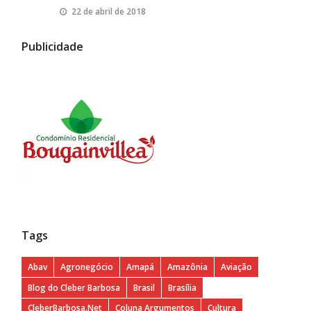
22 de abril de 2018
Publicidade
Tags
Abav
Agronegócio
Amapá
Amazônia
Aviação
Blog do Cleber Barbosa
Brasil
Brasília
CleberBarbosa.Net
Coluna Argumentos
Cultura