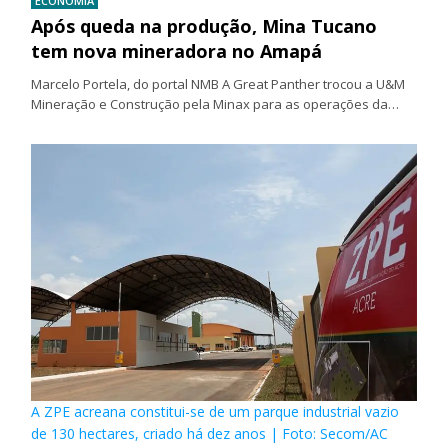
ECONOMIA
Após queda na produção, Mina Tucano
tem nova mineradora no Amapá
Marcelo Portela, do portal NMB A Great Panther trocou a U&M
Mineração e Construção pela Minax para as operações da…
A ZPE acreana constitui-se de um parque industrial vazio
de 130 hectares, criado há dez anos | Foto: Secom/AC