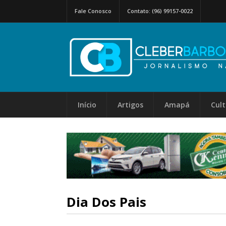
Fale Conosco
Contato: (96) 99157-0022
Início
Artigos
Amapá
Cul
Dia Dos Pais