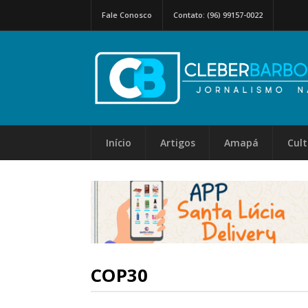
Fale Conosco
Contato: (96) 99157-0022
Início
Artigos
Amapá
Cul
COP30