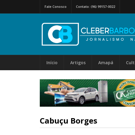
Fale Conosco
Contato: (96) 99157-0022
Início
Artigos
Amapá
Cul
Cabuçu Borges