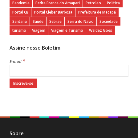
Pandemia
Pedra Branca do Amapari
Petroleo
Política
Portal CB
Portal Cleber Barbosa
Prefeitura de Macapá
Santana
Saúde
Sebrae
Serra do Navio
Sociedade
turismo
Viagem
Viagem e Turismo
Waldez Góes
Assine nosso Boletim
*
E-mail
Sobre