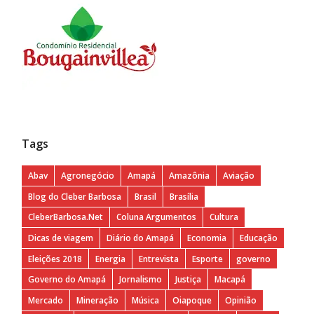
Tags
Abav
Agronegócio
Amapá
Amazônia
Aviação
Blog do Cleber Barbosa
Brasil
Brasília
CleberBarbosa.Net
Coluna Argumentos
Cultura
Dicas de viagem
Diário do Amapá
Economia
Educação
Eleições 2018
Energia
Entrevista
Esporte
governo
Governo do Amapá
Jornalismo
Justiça
Macapá
Mercado
Mineração
Música
Oiapoque
Opinião