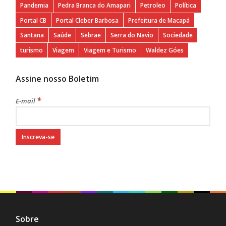
Pandemia
Pedra Branca do Amapari
Petroleo
Política
Portal CB
Portal Cleber Barbosa
Prefeitura de Macapá
Santana
Saúde
Sebrae
Serra do Navio
Sociedade
turismo
Viagem
Viagem e Turismo
Waldez Góes
Assine nosso Boletim
*
E-mail
Sobre