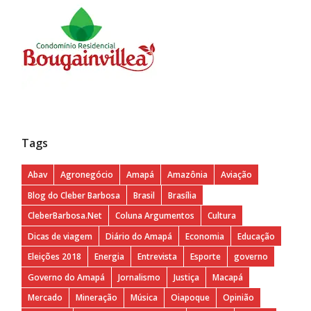
Tags
Abav
Agronegócio
Amapá
Amazônia
Aviação
Blog do Cleber Barbosa
Brasil
Brasília
CleberBarbosa.Net
Coluna Argumentos
Cultura
Dicas de viagem
Diário do Amapá
Economia
Educação
Eleições 2018
Energia
Entrevista
Esporte
governo
Governo do Amapá
Jornalismo
Justiça
Macapá
Mercado
Mineração
Música
Oiapoque
Opinião