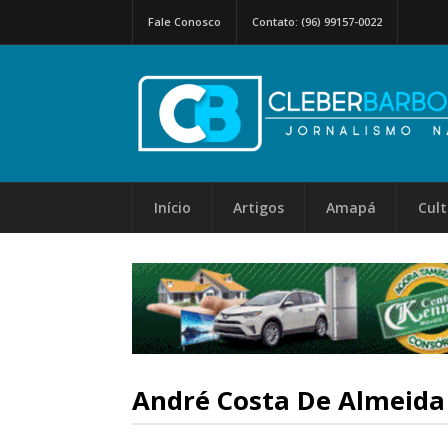
Fale Conosco
Contato: (96) 99157-0022
Início
Artigos
Amapá
Cul
André Costa De Almeida