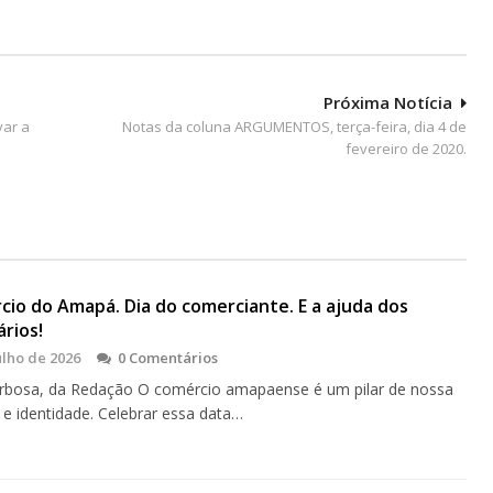
Próxima Notícia
var a
Notas da coluna ARGUMENTOS, terça-feira, dia 4 de
fevereiro de 2020.
cio do Amapá. Dia do comerciante. E a ajuda dos
rios!
ulho de 2026
0 Comentários
rbosa, da Redação O comércio amapaense é um pilar de nossa
a e identidade. Celebrar essa data…