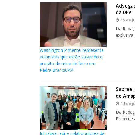
Advogad
da DEV
15 de j
Da Redaçã
exclusiva
Washington Pimentel representa
acionistas que estão salvando o
projeto de mina de ferro em
Pedra Branca/AP.
Sebrae i
do Ama
14 de j
Da Redaçã
Plano de 
Iniciativa reúne colaboradores da