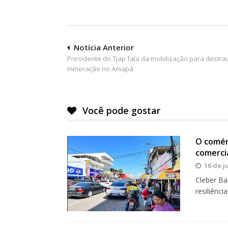
Navegação
Notícia Anterior
Presidente do Tjap fala da mobilização para destra
de
mineração no Amapá
Post
Você pode gostar
O comér
comerciá
16 de j
Cleber Ba
resiliênci