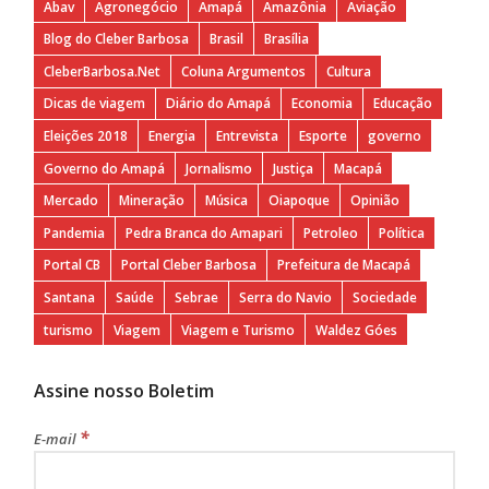
Abav
Agronegócio
Amapá
Amazônia
Aviação
Blog do Cleber Barbosa
Brasil
Brasília
CleberBarbosa.Net
Coluna Argumentos
Cultura
Dicas de viagem
Diário do Amapá
Economia
Educação
Eleições 2018
Energia
Entrevista
Esporte
governo
Governo do Amapá
Jornalismo
Justiça
Macapá
Mercado
Mineração
Música
Oiapoque
Opinião
Pandemia
Pedra Branca do Amapari
Petroleo
Política
Portal CB
Portal Cleber Barbosa
Prefeitura de Macapá
Santana
Saúde
Sebrae
Serra do Navio
Sociedade
turismo
Viagem
Viagem e Turismo
Waldez Góes
Assine nosso Boletim
*
E-mail