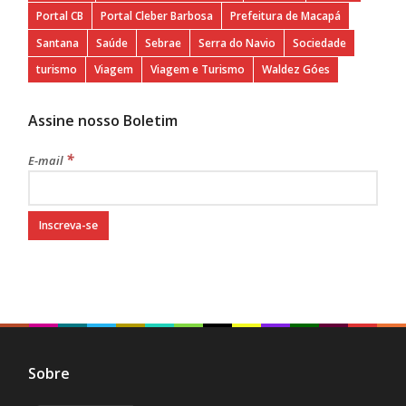
Portal CB
Portal Cleber Barbosa
Prefeitura de Macapá
Santana
Saúde
Sebrae
Serra do Navio
Sociedade
turismo
Viagem
Viagem e Turismo
Waldez Góes
Assine nosso Boletim
*
E-mail
Sobre