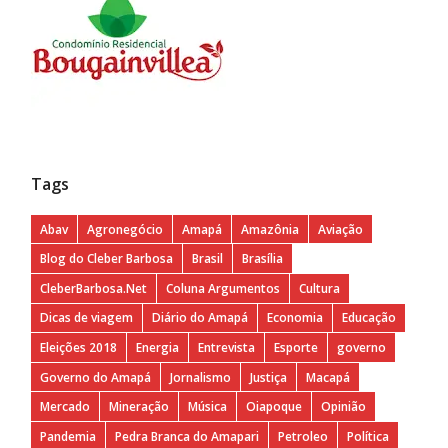
Tags
Abav
Agronegócio
Amapá
Amazônia
Aviação
Blog do Cleber Barbosa
Brasil
Brasília
CleberBarbosa.Net
Coluna Argumentos
Cultura
Dicas de viagem
Diário do Amapá
Economia
Educação
Eleições 2018
Energia
Entrevista
Esporte
governo
Governo do Amapá
Jornalismo
Justiça
Macapá
Mercado
Mineração
Música
Oiapoque
Opinião
Pandemia
Pedra Branca do Amapari
Petroleo
Política