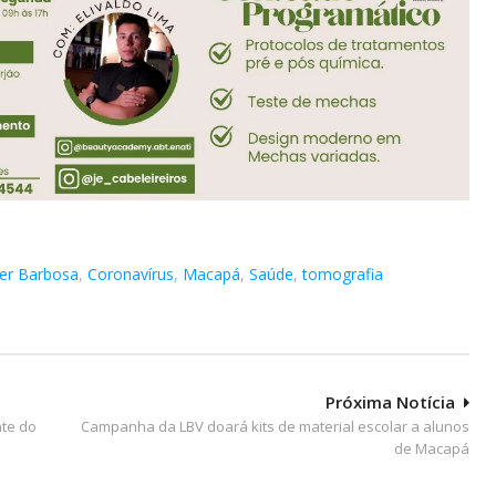
ber Barbosa
,
Coronavírus
,
Macapá
,
Saúde
,
tomografia
Próxima Notícia
nte do
Campanha da LBV doará kits de material escolar a alunos
de Macapá