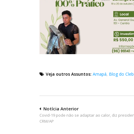
Veja outros Assuntos:
Amapá
,
Blog do Cle
Navegação
Notícia Anterior
Covid-19 pode não se adaptar ao calor, diz preside
de
CRM/AP
Post