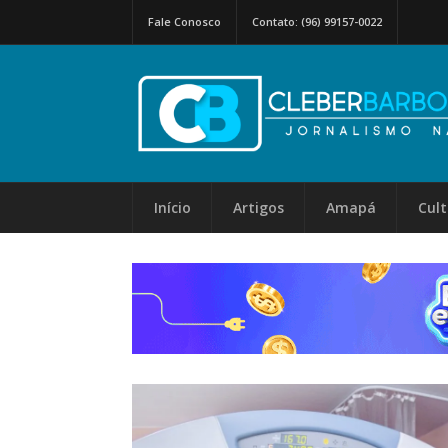
Fale Conosco
Contato: (96) 99157-0022
Início
Artigos
Amapá
Cul