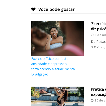
Você pode gostar
‘Exercíc
diz psic
1 de ou
Da Redaç
até 2022,
Exercício físico combate
ansiedade e depressão,
fortalecendo a saúde mental. |
Divulgação
Prática 
exposiçã
30 de a